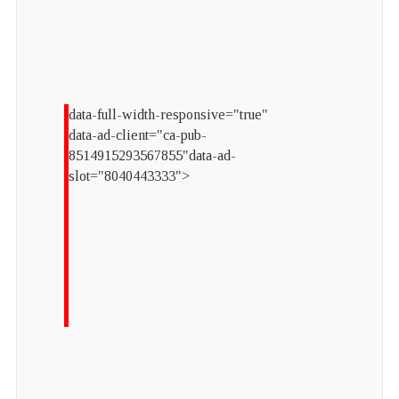
data-full-width-responsive="true"
data-ad-client="ca-pub-
8514915293567855"data-ad-
slot="8040443333">