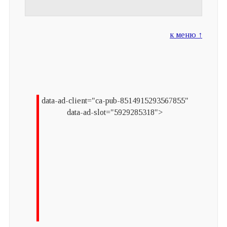
к меню ↑
data-ad-client="ca-pub-8514915293567855"
data-ad-slot="5929285318">