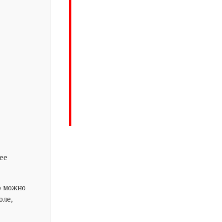
ее
о можно
оле,