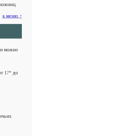
ножниц.
к меню ↑
ли можно
т 17
°
до
ичьих