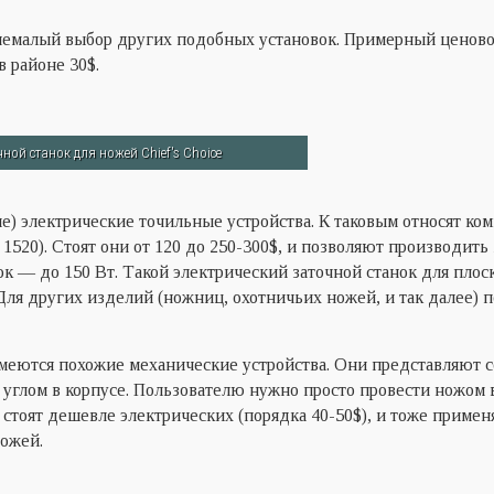
емалый выбор других подобных установок. Примерный ценов
в районе 30
$.
ной станок для ножей Chief's Choice
е) электрические точильные устройства. К таковым относят ко
 1520).
Стоят они от
120
до 250-300
$,
и позволяют производить 
ок — до 150 Вт. Такой электрический заточной станок для пло
Для других изделий (ножниц, охотничьих ножей, и так далее)
меются похожие механические устройства. Они представляют 
углом в корпусе. Пользователю нужно просто провести ножом 
стоят дешевле электрических (порядка 40-50
$
), и тоже примен
ножей.