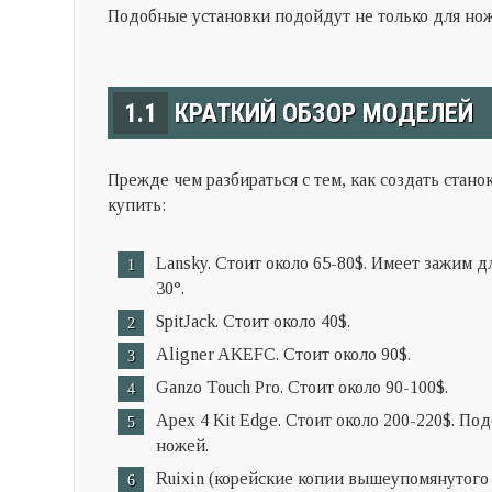
Подобные установки подойдут не только для но
1.1
КРАТКИЙ ОБЗОР МОДЕЛЕЙ
Прежде чем разбираться с тем, как создать
стано
купить:
Lansky
. Стоит около 6
5-
80
$.
Имеет зажим дл
30
°
.
SpitJack.
Стоит около
40
$.
Aligner AKEFC.
Стоит около 90
$.
Ganzo Touch Pro.
Стоит около 90-100
$.
Apex 4 Kit Edge.
Стоит около 200-220
$.
Под
ножей.
Ruixin (
корейские копии вышеупомянутог