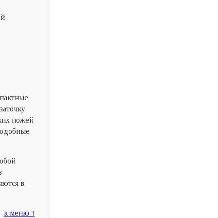
ой
мпактные
заточку
ских ножей
 подобные
собой
в
яются в
к меню ↑