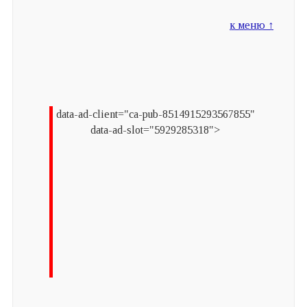
к меню ↑
data-ad-client="ca-pub-8514915293567855"
data-ad-slot="5929285318">