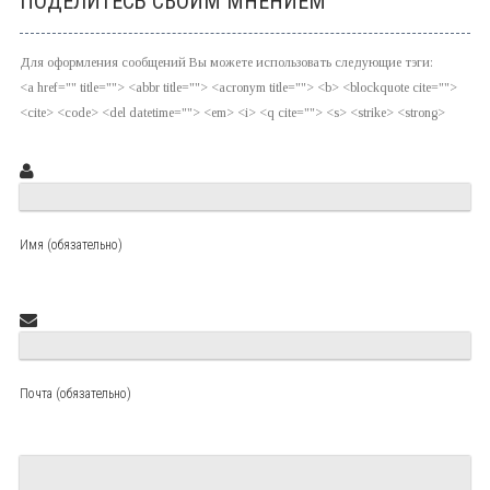
ПОДЕЛИТЕСЬ СВОИМ МНЕНИЕМ
Для оформления сообщений Вы можете использовать следующие тэги:
<a href="" title=""> <abbr title=""> <acronym title=""> <b> <blockquote cite="">
<cite> <code> <del datetime=""> <em> <i> <q cite=""> <s> <strike> <strong>
Имя (обязательно)
Почта (обязательно)