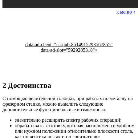
к меню ↑
data-ad-client="ca-pub-8514915293567855"
data-ad-slot="5929285318">
2
Достоинства
С помощью делительной головки, при работах по металлу на
фрезерном станке, можно выделить следующие
дополнительные функциональные возможности:
значительно расширить спектр рабочих операций;
обрабатывать заготовку, которая расположена в удобном
или нужном положении относительно плоскости стола,
как по вертикали, так и по горизонтали;