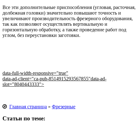
Все эти дополнительные приспособления (угловая, расточная,
долбежная головки) значительно повышают точность и
увеличивают производительность фрезерного оборудования,
так как позволяют осуществлять вертикальную и
горизонтальную обработку, а также проведение работ под
углом, без переустановки заготовки.
data-full-width-responsive="true"
data-ad-client="ca-pub-8514915293567855"data-ad-
slot="8040443333">
Главная страница
»
Фрезерные
Статьи по теме: