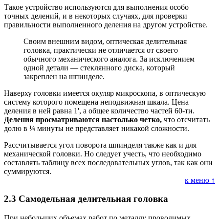
Такое устройство используются для выполнения особо
точных делений, и в некоторых случаях, для проверки
правильности выполненного деления на другом устройстве.
Своим внешним видом, оптическая делительная
головка, практически не отличается от своего
обычного механического аналога. За исключением
одной детали — стеклянного диска, который
закреплен на шпинделе.
Наверху головки имеется окуляр микроскопа, в оптическую
систему которого помещена неподвижная шкала. Цена
деления в ней равна 1', а общее количество частей 60-ти.
Деления просматриваются настолько четко,
что отсчитать
долю в ¼ минуты не представляет никакой сложности.
Рассчитывается угол поворота шпинделя также как и для
механической головки. Но следует учесть, что необходимо
составлять таблицу всех последовательных углов, так как они
суммируются.
к меню ↑
2.3
Самодельная делительная головка
При небольших объемах работ по металлу проводимых