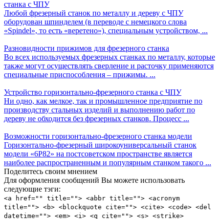
станка с ЧПУ
Любой фрезерный станок по металлу и дереву с ЧПУ
оборудован шпинделем (в переводе с немецкого слова
«Spindel», то есть «веретено»), специальным устройством, ...
Разновидности прижимов для фрезерного станка
Во всех используемых фрезерных станках по металлу, которые
также могут осуществлять сверление и расточку применяются
специальные приспособления – прижимы. ...
Устройство горизонтально-фрезерного станка с ЧПУ
Ни одно, как мелкое, так и промышленное предприятие по
производству стальных изделий и выполнению работ по
дереву не обходится без фрезерных станков. Процесс ...
Возможности горизонтально-фрезерного станка модели
Горизонтально-фрезерный широкоуниверсальный станок
модели «6Р82» на постсоветском пространстве является
наиболее распространенным и популярным станком такого ...
Поделитесь своим мнением
Для оформления сообщений Вы можете использовать
следующие тэги:
<a href="" title=""> <abbr title=""> <acronym
title=""> <b> <blockquote cite=""> <cite> <code> <del
datetime=""> <em> <i> <q cite=""> <s> <strike>