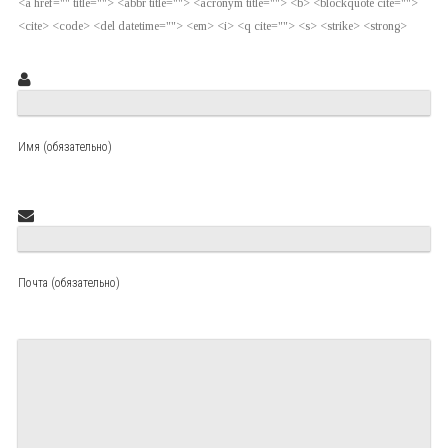
<a href="" title=""> <abbr title=""> <acronym title=""> <b> <blockquote cite="">
<cite> <code> <del datetime=""> <em> <i> <q cite=""> <s> <strike> <strong>
Имя (обязательно)
Почта (обязательно)