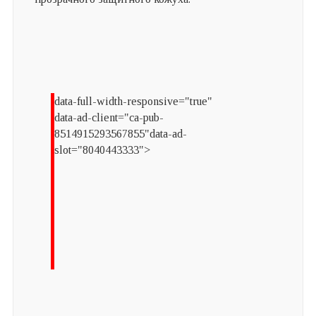
data-full-width-responsive="true"
data-ad-client="ca-pub-
8514915293567855"data-ad-
slot="8040443333">