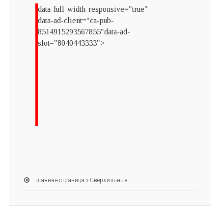
data-full-width-responsive="true"
data-ad-client="ca-pub-
8514915293567855"data-ad-
slot="8040443333">
Главная страница
»
Сверлильные