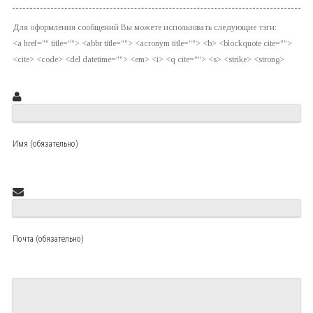
Для оформления сообщений Вы можете использовать следующие тэги:
<a href="" title=""> <abbr title=""> <acronym title=""> <b> <blockquote cite="">
<cite> <code> <del datetime=""> <em> <i> <q cite=""> <s> <strike> <strong>
Имя (обязательно)
Почта (обязательно)