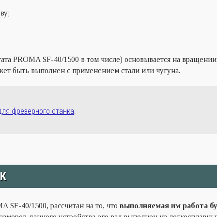
ву;
гата PROMA SF-40/1500 в том числе) основывается на вращении
ожет быть выполнен с применением стали или чугуна.
для фрезерного станка
.
К
A SF-40/1500, рассчитан на то, что
выполняемая им работа бу
змеров данного устройства его вал выполнен из легкосплавны