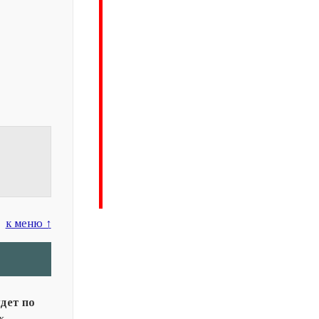
к меню ↑
дет по
х