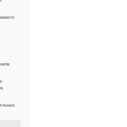
машнего
ением
не
в,
тельных