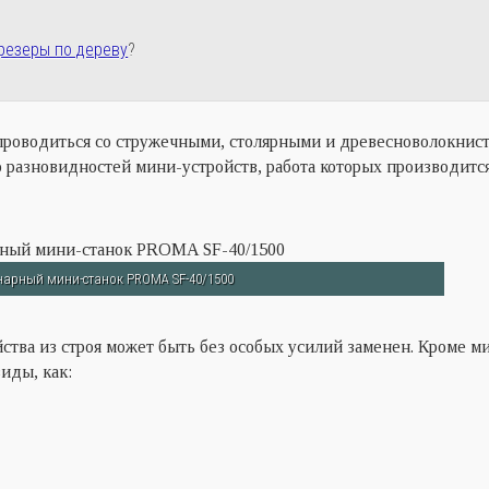
резеры по дереву
?
т проводиться со стружечными, столярными и древесноволокни
 разновидностей мини-устройств, работа которых производитс
арный мини-станок PROMA SF-40/1500
йства из строя может быть без особых усилий заменен. Кроме м
иды, как: