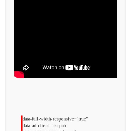
data-full-width-responsive="true"
data-ad-client="ca-pub-