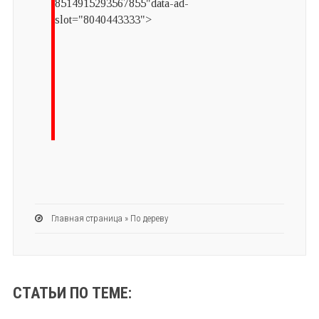
8514915293567855"data-ad-
slot="8040443333">
Главная страница
»
По дереву
СТАТЬИ ПО ТЕМЕ: