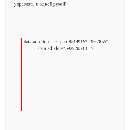
управлять и одной рукой).
data-ad-client="ca-pub-8514915293567855"
data-ad-slot="5929285318">