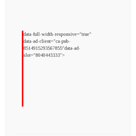
data-full-width-responsive="true"
data-ad-client="ca-pub-
8514915293567855"data-ad-
slot="8040443333">