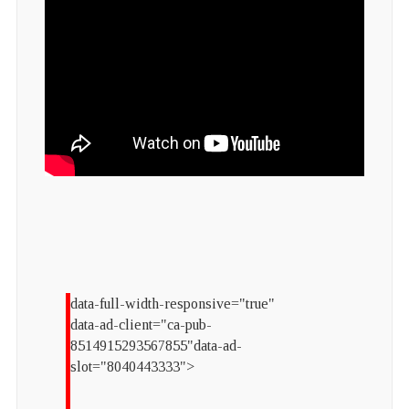
data-full-width-responsive="true"
data-ad-client="ca-pub-
8514915293567855"data-ad-
slot="8040443333">