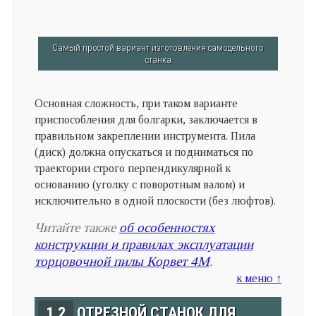
Самый простой вариант изготовления самодельного
станка
Основная сложность, при таком варианте
приспособления для болгарки, заключается в
правильном закреплении инструмента. Пила
(диск) должна опускаться и подниматься по
траектории строго перпендикулярной к
основанию (уголку с поворотным валом) и
исключительно в одной плоскости (без люфтов).
Читайте также
об особенностях
конструкции и правилах эксплуатации
торцовочной пилы Корвет 4М
.
к меню ↑
1.2
ОТРЕЗНОЙ СТАНОК ДЛЯ