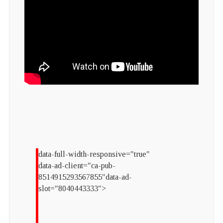
data-full-width-responsive="true"
data-ad-client="ca-pub-
8514915293567855"data-ad-
slot="8040443333">